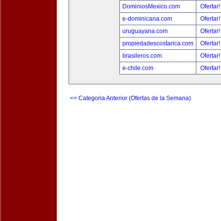
DominiosMexico.com
Ofertar
e-dominicana.com
Ofertar
uruguayana.com
Ofertar
propiedadescostarica.com
Ofertar
brasileros.com
Ofertar
e-chile.com
Ofertar
<< Categoria Anterior (Ofertas de la Semana)