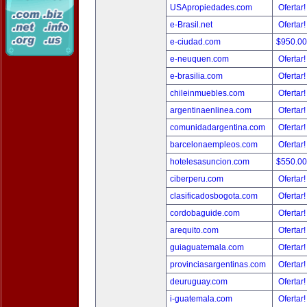
USApropiedades.com
Ofertar
e-Brasil.net
Ofertar
e-ciudad.com
$950.0
e-neuquen.com
Ofertar
e-brasilia.com
Ofertar
chileinmuebles.com
Ofertar
argentinaenlinea.com
Ofertar
comunidadargentina.com
Ofertar
barcelonaempleos.com
Ofertar
hotelesasuncion.com
$550.0
ciberperu.com
Ofertar
clasificadosbogota.com
Ofertar
cordobaguide.com
Ofertar
arequito.com
Ofertar
guiaguatemala.com
Ofertar
provinciasargentinas.com
Ofertar
deuruguay.com
Ofertar
i-guatemala.com
Ofertar