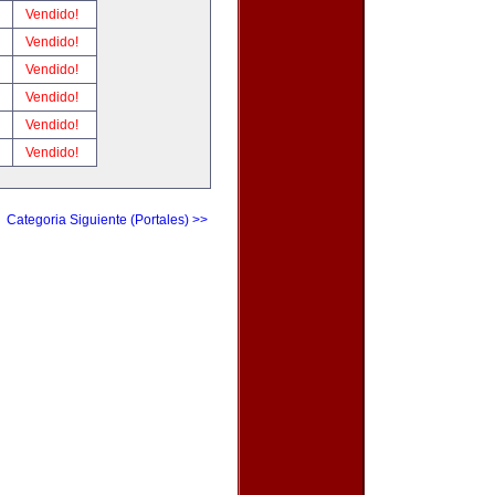
!
Vendido!
!
Vendido!
!
Vendido!
!
Vendido!
!
Vendido!
!
Vendido!
Categoria Siguiente (Portales) >>