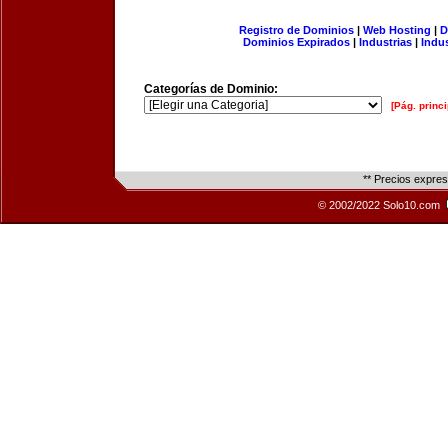
Registro de Dominios
|
Web Hosting
|
D
Dominios Expirados
|
Industrias
|
Indu
Categorías de Dominio:
[Pág. princi
** Precios expre
© 2002/2022 Solo10.com