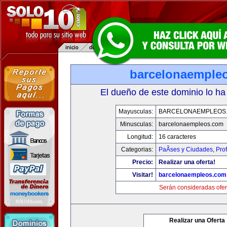
barcelonaemple
El dueño de este dominio lo ha
Mayusculas:
BARCELONAEMPLEOS
Minusculas:
barcelonaempleos.com
Longitud:
16 caracteres
Categorias:
PaÃ­ses y Ciudades
,
Pro
Precio:
Realizar una oferta!
Visitar!
barcelonaempleos.com
Serán consideradas ofer
Realizar una Oferta