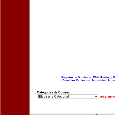
Registro de Dominios
|
Web Hosting
|
D
Dominios Expirados
|
Industrias
|
Indu
Categorías de Dominio:
[Pág. princi