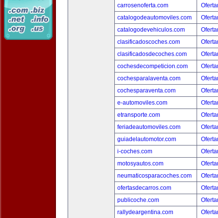
carrosenoferta.com
Oferta
catalogodeautomoviles.com
Oferta
catalogodevehiculos.com
Oferta
clasificadoscoches.com
Oferta
clasificadosdecoches.com
Oferta
cochesdecompeticion.com
Oferta
cochesparalaventa.com
Oferta
cochesparaventa.com
Oferta
e-automoviles.com
Oferta
etransporte.com
Oferta
feriadeautomoviles.com
Oferta
guiadelautomotor.com
Oferta
i-coches.com
Oferta
motosyautos.com
Oferta
neumaticosparacoches.com
Oferta
ofertasdecarros.com
Oferta
publicoche.com
Oferta
rallydeargentina.com
Oferta