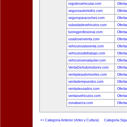
registrovehicular.com
Oferta
seguroautomotriz.com
Oferta
seguroparacoches.com
Oferta
subastadevehiculos.com
Oferta
tuningprofesional.com
Oferta
usadosenventa.com
Oferta
vehiculosalaventa.com
Oferta
vehiculosdetrabajo.com
Oferta
vehiculosenalquiler.com
Oferta
VentaDeAutomotores.com
Oferta
ventadeautomoviles.com
Oferta
ventaderepuestos.com
Oferta
ventadeusados.com
Oferta
ventasvehiculos.com
Oferta
zonatuerca.com
Oferta
<< Categoria Anterior (Artes y Cultura)
Categoria Sigu