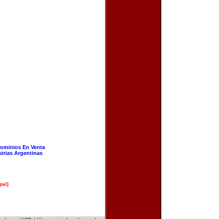
ominios En Venta
strias Argentinas
pal]