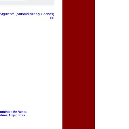
Siguiente (AutomÃ³viles y Coches)
>>
ominios En Venta
strias Argentinas