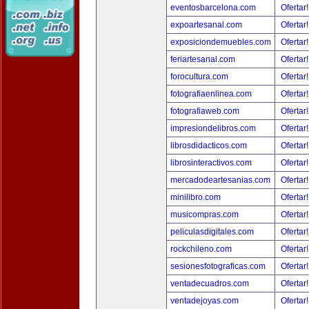
eventosbarcelona.com
Ofertar
expoartesanal.com
Ofertar
exposiciondemuebles.com
Ofertar
feriartesanal.com
Ofertar
forocultura.com
Ofertar
fotografiaenlinea.com
Ofertar
fotografiaweb.com
Ofertar
impresiondelibros.com
Ofertar
librosdidacticos.com
Ofertar
librosinteractivos.com
Ofertar
mercadodeartesanias.com
Ofertar
minilibro.com
Ofertar
musicompras.com
Ofertar
peliculasdigitales.com
Ofertar
rockchileno.com
Ofertar
sesionesfotograficas.com
Ofertar
ventadecuadros.com
Ofertar
ventadejoyas.com
Ofertar