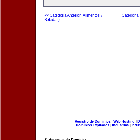
<< Categoria Anterior (Alimentos y
Categoria 
Bebidas)
Registro de Dominios
|
Web Hosting
|
D
Dominios Expirados
|
Industrias
|
Indu
Categorías de Dominio: