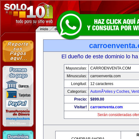
carroenventa
El dueño de este dominio lo ha
Mayusculas:
CARROENVENTA.COM
Minusculas:
carroenventa.com
Longitud:
12 caracteres
Categorias:
AutomÃ³viles y Coches
,
Vent
Precio:
$899.00
Visitar!
carroenventa.com
Serán consideradas ofer
R