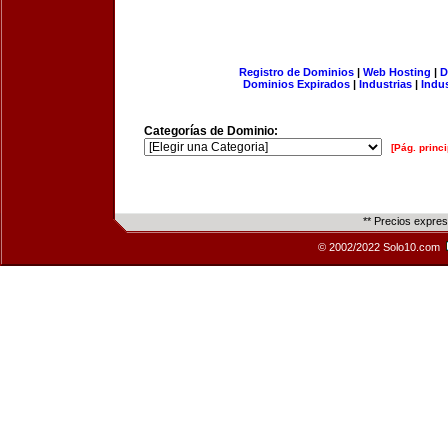
Registro de Dominios
|
Web Hosting
|
D
Dominios Expirados
|
Industrias
|
Indu
Categorías de Dominio:
[Pág. princi
** Precios expre
© 2002/2022 Solo10.com