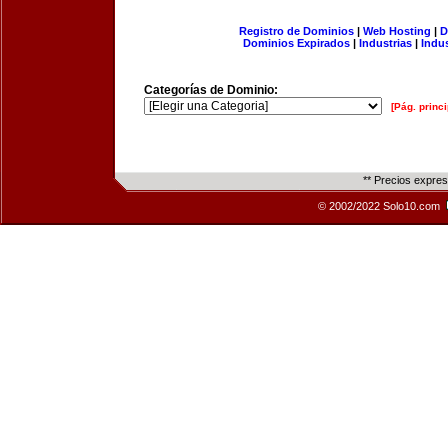
Registro de Dominios
|
Web Hosting
|
D
Dominios Expirados
|
Industrias
|
Indu
Categorías de Dominio:
[Pág. princi
** Precios expre
© 2002/2022 Solo10.com