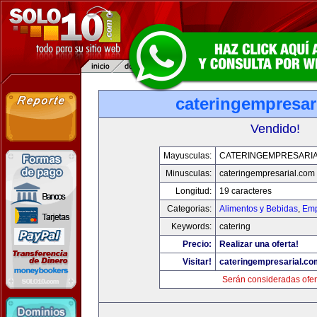
cateringempresar
Vendido!
Mayusculas:
CATERINGEMPRESARI
Minusculas:
cateringempresarial.com
Longitud:
19 caracteres
Categorias:
Alimentos y Bebidas
,
Emp
Keywords:
catering
Precio:
Realizar una oferta!
Visitar!
cateringempresarial.co
Serán consideradas ofer