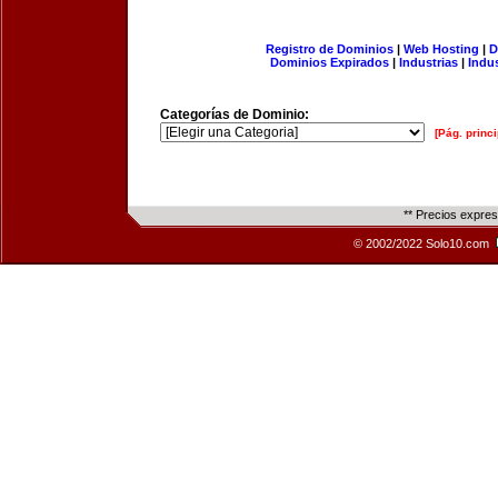
Registro de Dominios
|
Web Hosting
|
D
Dominios Expirados
|
Industrias
|
Indu
Categorías de Dominio:
[Pág. princi
** Precios expre
© 2002/2022 Solo10.com