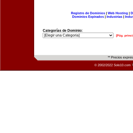
Registro de Dominios
|
Web Hosting
|
D
Dominios Expirados
|
Industrias
|
Indu
Categorías de Dominio:
[Pág. princi
** Precios expre
© 2002/2022 Solo10.com