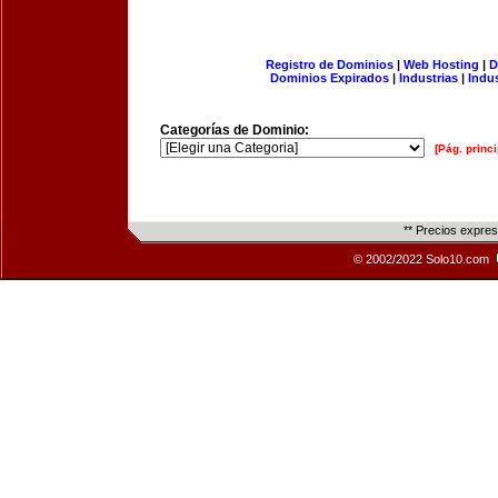
Registro de Dominios
|
Web Hosting
|
D
Dominios Expirados
|
Industrias
|
Indu
Categorías de Dominio:
[Pág. princi
** Precios expre
© 2002/2022 Solo10.com