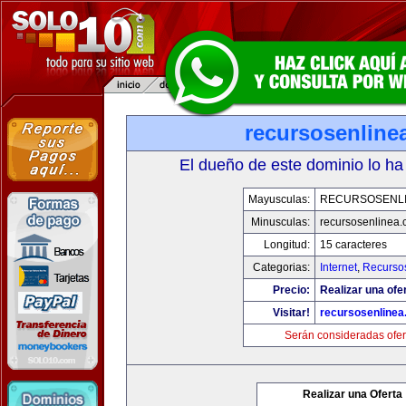
recursosenline
El dueño de este dominio lo ha
Mayusculas:
RECURSOSENL
Minusculas:
recursosenlinea
Longitud:
15 caracteres
Categorias:
Internet
,
Recurso
Precio:
Realizar una ofer
Visitar!
recursosenline
Serán consideradas ofer
Realizar una Oferta