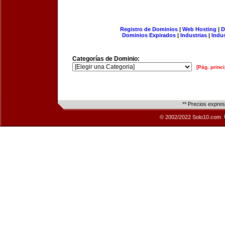
Registro de Dominios
|
Web Hosting
|
D
Dominios Expirados
|
Industrias
|
Indu
Categorías de Dominio:
[Pág. princi
** Precios expre
© 2002/2022 Solo10.com