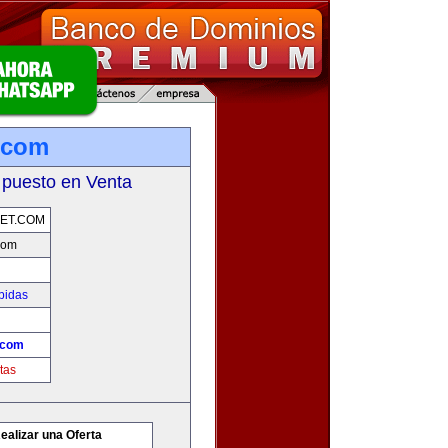
.com
 puesto en Venta
ET.COM
com
bidas
.com
tas
ealizar una Oferta