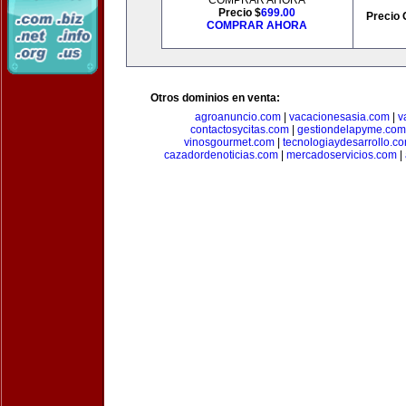
COMPRAR AHORA
Precio $
699.00
Precio 
COMPRAR AHORA
Otros dominios en venta:
agroanuncio.com
|
vacacionesasia.com
|
v
contactosycitas.com
|
gestiondelapyme.com
vinosgourmet.com
|
tecnologiaydesarrollo.c
cazadordenoticias.com
|
mercadoservicios.com
|