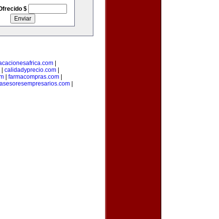
Ofrecido $
acacionesafrica.com
|
|
calidadyprecio.com
|
om
|
farmacompras.com
|
asesoresempresarios.com
|