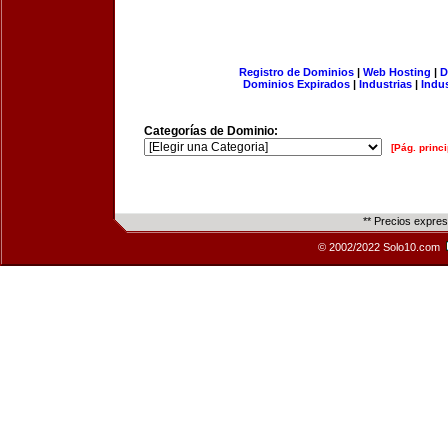
Registro de Dominios
|
Web Hosting
|
D
Dominios Expirados
|
Industrias
|
Indu
Categorías de Dominio:
[Pág. princi
** Precios expre
© 2002/2022 Solo10.com