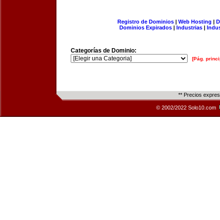
Registro de Dominios
|
Web Hosting
|
D
Dominios Expirados
|
Industrias
|
Indu
Categorías de Dominio:
[Pág. princi
** Precios expre
© 2002/2022 Solo10.com