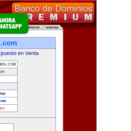
l.com
 puesto en Venta
BOL.COM
com
rta!
.com
tas