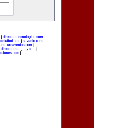
m
|
directoriotecnologico.com
|
odefutbol.com
|
suvuelo.com
|
com
|
areaventas.com
|
|
directoriouruguay.com
|
ersiones.com
|