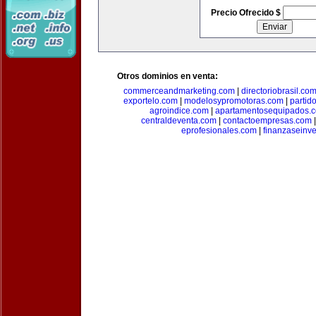
Precio Ofrecido $
Otros dominios en venta:
commerceandmarketing.com
|
directoriobrasil.co
exportelo.com
|
modelosypromotoras.com
|
partid
agroindice.com
|
apartamentosequipados.
centraldeventa.com
|
contactoempresas.com
eprofesionales.com
|
finanzaseinv