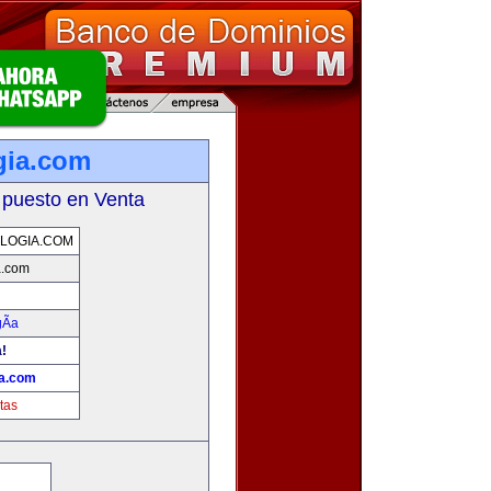
gia.com
 puesto en Venta
LOGIA.COM
a.com
Ã­a
a!
ia.com
tas