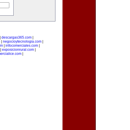
|
descargas365.com
|
m
|
negocioytecnologia.com
|
om
|
infocomerciales.com
|
|
exposicionrural.com
|
ercialice.com
|