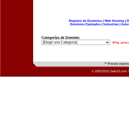
Registro de Dominios
|
Web Hosting
|
D
Dominios Expirados
|
Industrias
|
Indu
Categorías de Dominio:
[Pág. princi
** Precios expre
© 2002/2022 Solo10.com