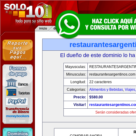
restaurantesargen
El dueño de este dominio lo ha
Mayusculas:
RESTAURANTESARGENTI
Minusculas:
restaurantesargentinos.com
Longitud:
22 caracteres
Categorias:
Alimentos y Bebidas
,
Viajes
Precio:
$580.00
Visitar!
restaurantesargentinos.c
Serán consideradas ofer
R