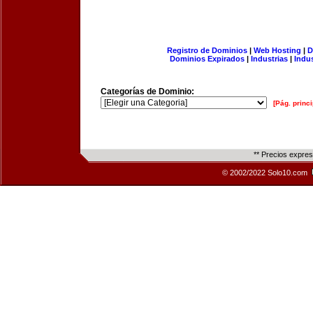
Registro de Dominios
|
Web Hosting
|
D
Dominios Expirados
|
Industrias
|
Indu
Categorías de Dominio:
[Pág. princi
** Precios expre
© 2002/2022 Solo10.com