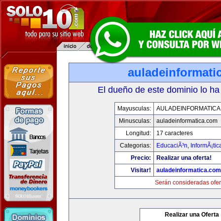
auladeinformati
El dueño de este dominio lo ha
Mayusculas:
AULADEINFORMATICA
Minusculas:
auladeinformatica.com
Longitud:
17 caracteres
Categorias:
EducaciÃ³n
,
InformÃ¡ti
Precio:
Realizar una oferta!
Visitar!
auladeinformatica.com
Serán consideradas ofer
Realizar una Oferta