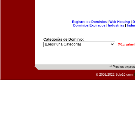
Registro de Dominios
|
Web Hosting
|
D
Dominios Expirados
|
Industrias
|
Indu
Categorías de Dominio:
[Pág. princi
** Precios expre
© 2002/2022 Solo10.com