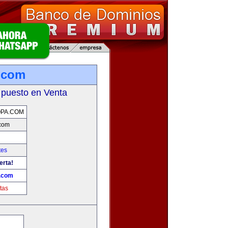
.com
 puesto en Venta
PA.COM
com
tes
erta!
.com
tas