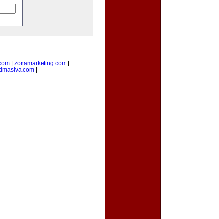
.com
|
zonamarketing.com
|
admasiva.com
|