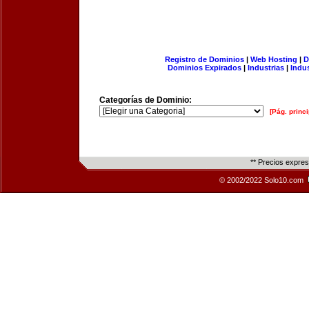
Registro de Dominios
|
Web Hosting
|
D
Dominios Expirados
|
Industrias
|
Indu
Categorías de Dominio:
[Pág. princi
** Precios expre
© 2002/2022 Solo10.com