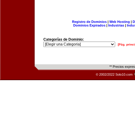
Registro de Dominios
|
Web Hosting
|
D
Dominios Expirados
|
Industrias
|
Indu
Categorías de Dominio:
[Pág. princi
** Precios expre
© 2002/2022 Solo10.com