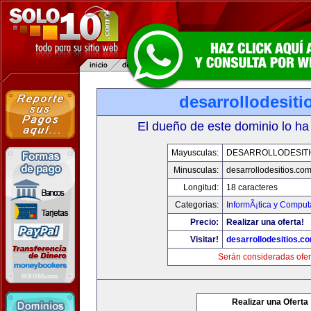
desarrollodesit
El dueño de este dominio lo ha
Mayusculas:
DESARROLLODESIT
Minusculas:
desarrollodesitios.co
Longitud:
18 caracteres
Categorias:
InformÃ¡tica y Comput
Precio:
Realizar una oferta!
Visitar!
desarrollodesitios.c
Serán consideradas ofer
Realizar una Oferta