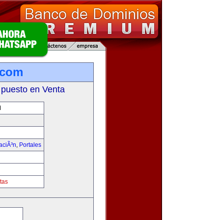
.com
 puesto en Venta
M
aciÃ³n
,
Portales
tas