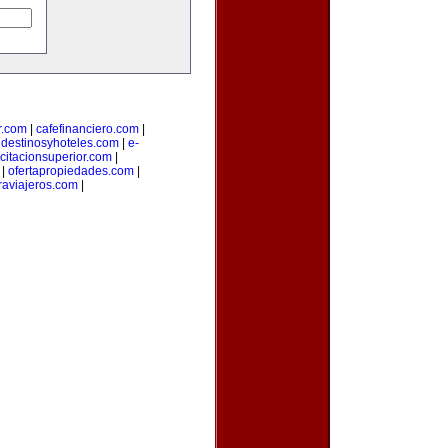
r.com
|
cafefinanciero.com
|
|
destinosyhoteles.com
|
e-
citacionsuperior.com
|
|
ofertapropiedades.com
|
aviajeros.com
|