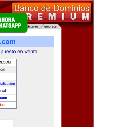
i.com
 puesto en Venta
I.COM
com
ializacion
rta!
.com
tas