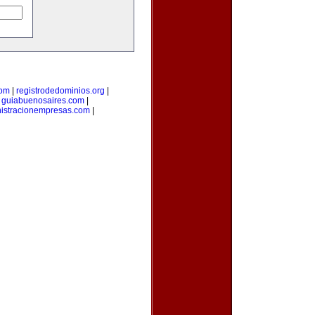
com
|
registrodedominios.org
|
|
guiabuenosaires.com
|
istracionempresas.com
|