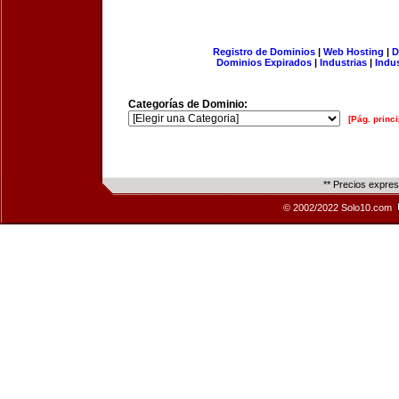
Registro de Dominios
|
Web Hosting
|
D
Dominios Expirados
|
Industrias
|
Indu
Categorías de Dominio:
[Pág. princi
** Precios expre
© 2002/2022 Solo10.com