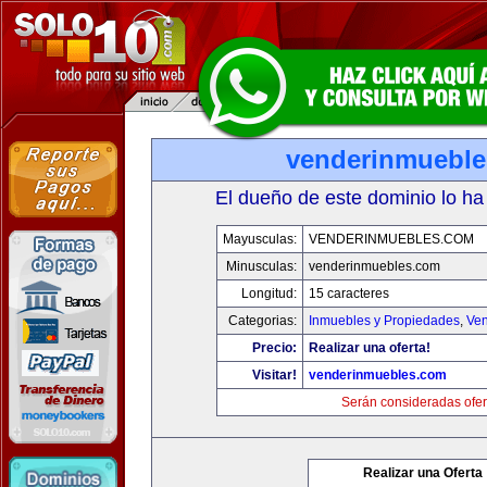
venderinmuebl
El dueño de este dominio lo ha
Mayusculas:
VENDERINMUEBLES.COM
Minusculas:
venderinmuebles.com
Longitud:
15 caracteres
Categorias:
Inmuebles y Propiedades
,
Ven
Precio:
Realizar una oferta!
Visitar!
venderinmuebles.com
Serán consideradas ofer
Realizar una Oferta