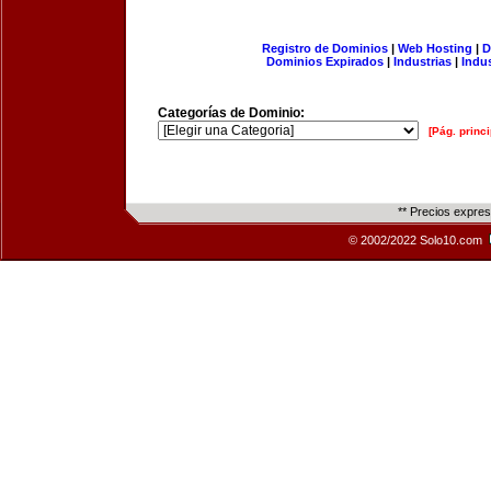
Registro de Dominios
|
Web Hosting
|
D
Dominios Expirados
|
Industrias
|
Indu
Categorías de Dominio:
[Pág. princi
** Precios expre
© 2002/2022 Solo10.com