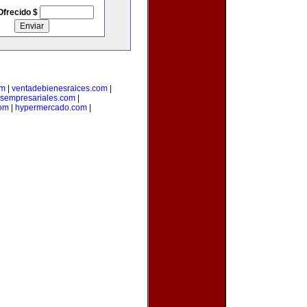
Ofrecido $
om
|
ventadebienesraices.com
|
osempresariales.com
|
om
|
hypermercado.com
|