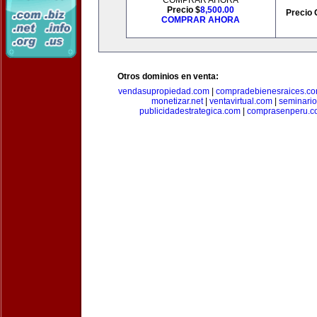
COMPRAR AHORA
Precio $
8,500.00
Precio 
COMPRAR AHORA
Otros dominios en venta:
vendasupropiedad.com
|
compradebienesraices.c
monetizar.net
|
ventavirtual.com
|
seminari
publicidadestrategica.com
|
comprasenperu.c