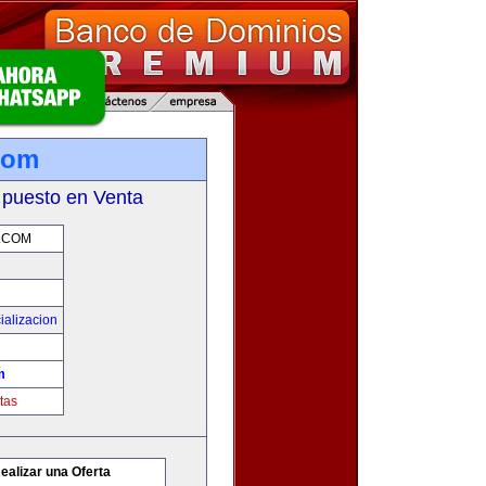
.com
 puesto en Venta
.COM
ializacion
m
tas
ealizar una Oferta