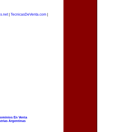
s.net
|
TecnicasDeVenta.com
|
ominios En Venta
strias Argentinas