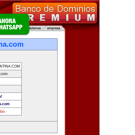
ina.com
NTINA.COM
a.com
a!
na.com
tas