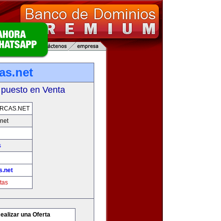
as.net
 puesto en Venta
RCAS.NET
net
s
s.net
tas
ealizar una Oferta