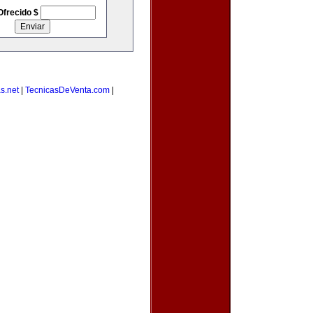
Ofrecido $
s.net
|
TecnicasDeVenta.com
|