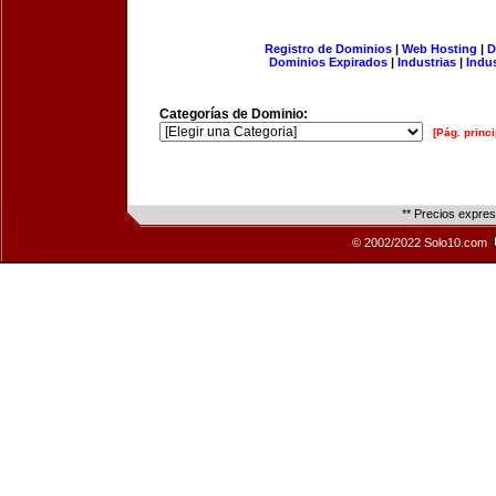
Registro de Dominios
|
Web Hosting
|
D
Dominios Expirados
|
Industrias
|
Indu
Categorías de Dominio:
[Pág. princi
** Precios expre
© 2002/2022 Solo10.com