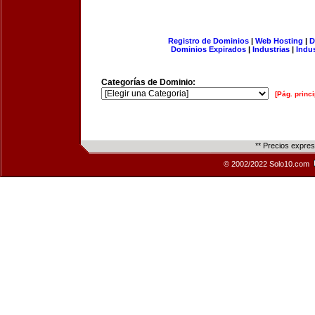
Registro de Dominios
|
Web Hosting
|
D
Dominios Expirados
|
Industrias
|
Indu
Categorías de Dominio:
[Pág. princi
** Precios expre
© 2002/2022 Solo10.com