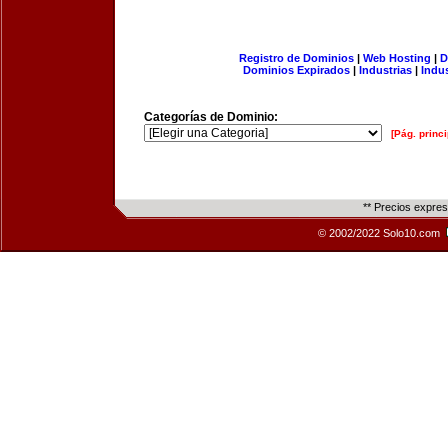
Registro de Dominios
|
Web Hosting
|
D
Dominios Expirados
|
Industrias
|
Indu
Categorías de Dominio:
[Pág. princi
** Precios expre
© 2002/2022 Solo10.com